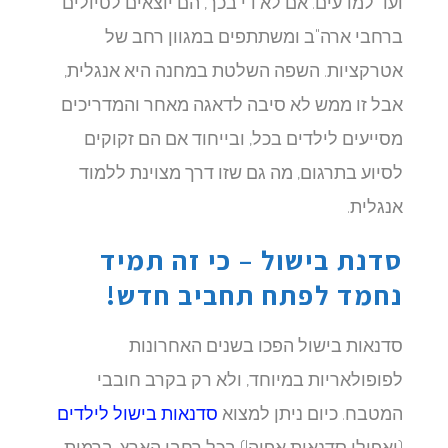
ועד למדעים. אם לא די בכך, הם יוצאים לטיולים
ברחבי ארה"ב ומשתתפים במגוון רחב של
אטרקציות. השפה השלטת במחנה היא אנגלית,
אבל זו ממש לא סיבה לדאגה מאחר והמדריכים
מסייעים לילדים בכל, ובייחוד אם הם זקוקים
לסיוע בתרגום, מה גם שזו דרך מצוינת ללמוד
אנגלית.
סדנת בישול – כי זה תמיד
נחמד לפתח תחביב חדש!
סדנאות בישול הפכו בשנים האחרונות
לפופולאריות במיוחד, ולא רק בקרב חובבי
המטבח. כיום ניתן למצוא
סדנאות בישול לילדים
(ואפילו סדנאות אפיה!) בכל רחבי הארץ, ברמות