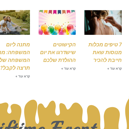
7 טיפים מכלות
הקישוטים
מתנה ליום
מנוסות שאת
שישדרגו את יום
המשפחה: מה
חייבת להכיר
ההולדת שלכם
המשפחה של
תרצה לקבל?
קרא עוד »
קרא עוד »
קרא עוד »
ftime Event