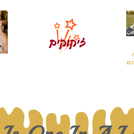
כם
 Is One In A Li